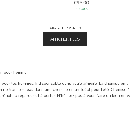
€65,00
En stock
Affiche
1
-
12
de 39
AFFICHER PLUS
in pour homme:
 pour les hommes. Indispensable dans votre armoire! La chemise en lin
ne transpire pas dans une chemise en lin. Idéal pour l'été. Chemise 100%
gréable à regarder et à porter. N’hésitez pas à vous faire du bien en 