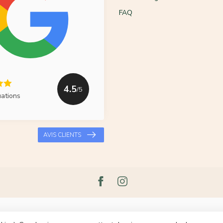
FAQ
4.5
/5
uations
AVIS CLIENTS