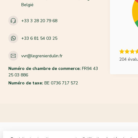
België
+33 3 28 20 79 68
+33 6 81 54 03 25
vvr@legrenierdulin.fr
204 éval
Numéro de chambre de commerce:
FR94 43
25 03 886
Numéro de taxe:
BE 0736 717 572