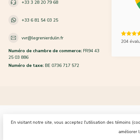
+33 3 28 20 79 68
+33 6 81 54 03 25
vvr@legrenierdulin.fr
204 éval
Numéro de chambre de commerce:
FR94 43
25 03 886
Numéro de taxe:
BE 0736 717 572
En visitant notre site, vous acceptez l'utilisation des témoins (
améliorer 
© Co