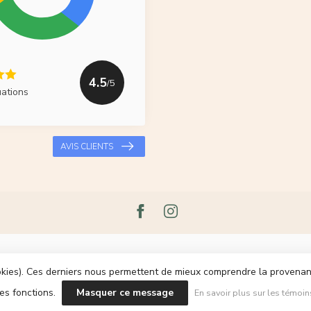
4.5
/5
uations
AVIS CLIENTS
cookies). Ces derniers nous permettent de mieux comprendre la provenance
les fonctions.
Masquer ce message
En savoir plus sur les témoin
pyright 2026 Le Grenier du Lin
- Powered by
Lightspeed
- Theme by
Dyvelop