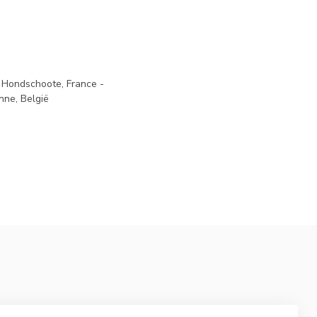
 Hondschoote, France -
nne, België