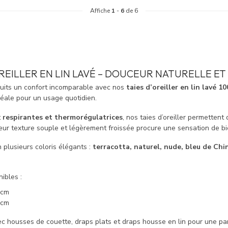
Affiche
1
-
6
de 6
OREILLER EN LIN LAVÉ – DOUCEUR NATURELLE E
nuits un confort incomparable avec nos
taies d’oreiller en lin lavé 
déale pour un usage quotidien.
t
respirantes et thermorégulatrices
, nos taies d’oreiller permettent
eur texture souple et légèrement froissée procure une sensation de bi
 plusieurs coloris élégants :
terracotta, naturel, nude, bleu de Chin
ibles :
 cm
 cm
ec housses de couette, draps plats et draps housse en lin pour une pa