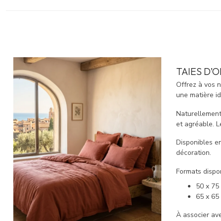
TAIES D’
Offrez à vos 
une matière i
Naturellemen
et agréable. L
Disponibles en
décoration.
Formats dispon
50 x 75
65 x 65
À associer av