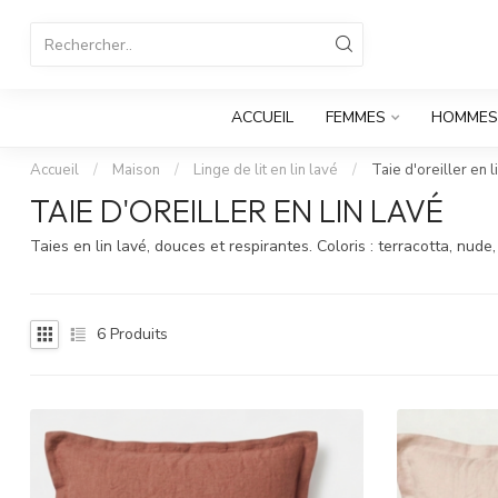
ACCUEIL
FEMMES
HOMMES
Accueil
/
Maison
/
Linge de lit en lin lavé
/
Taie d'oreiller en l
TAIE D'OREILLER EN LIN LAVÉ
Taies en lin lavé, douces et respirantes. Coloris : terracotta, nud
6
Produits