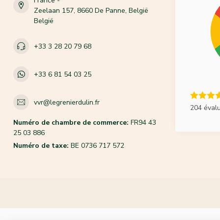
France -
Zeelaan 157, 8660 De Panne, België
België
+33 3 28 20 79 68
+33 6 81 54 03 25
vvr@legrenierdulin.fr
204 éval
Numéro de chambre de commerce:
FR94 43
25 03 886
Numéro de taxe:
BE 0736 717 572