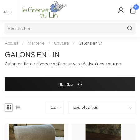
0
MENU
Accueil
/
Mercerie
/
Couture
/
Galons en lin
GALONS EN LIN
Galon en lin de divers motifs pour vos réalisations couture
FILTRES