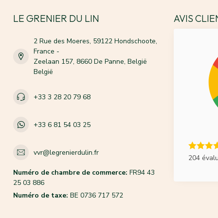
LE GRENIER DU LIN
AVIS CLI
2 Rue des Moeres, 59122 Hondschoote,
France -
Zeelaan 157, 8660 De Panne, België
België
+33 3 28 20 79 68
+33 6 81 54 03 25
vvr@legrenierdulin.fr
204 éval
Numéro de chambre de commerce:
FR94 43
25 03 886
Numéro de taxe:
BE 0736 717 572