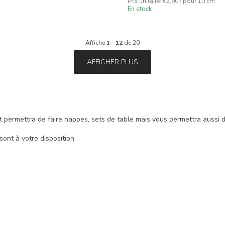
Prix unitaire: €2,90 / pour 10 cm
En stock
Affiche
1
-
12
de 20
AFFICHER PLUS
t permettra de faire nappes, sets de table mais vous permettra aussi de
 sont à votre disposition