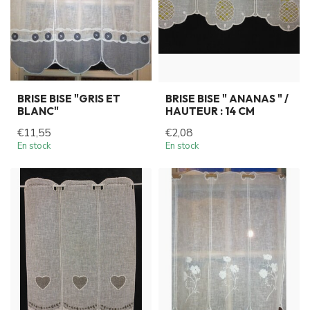
BRISE BISE "GRIS ET
BRISE BISE " ANANAS " /
BLANC"
HAUTEUR : 14 CM
€11,55
€2,08
En stock
En stock