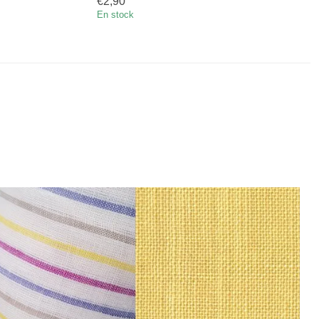
€2,90
En stock