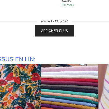
€2,90
En stock
Affiche
1
-
12
de 126
AFFICHER PLUS
SSUS EN LIN: