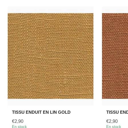
TISSU ENDUIT EN LIN GOLD
TISSU END
€2,90
€2,90
En stock
En stock