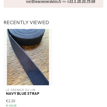
vvr@legrenierdulin.fr
ou
+33 3 28 20 79 68
.
RECENTLY VIEWED
LE GRENIER DU LIN
NAVY BLUE STRAP
€2,20
In stock