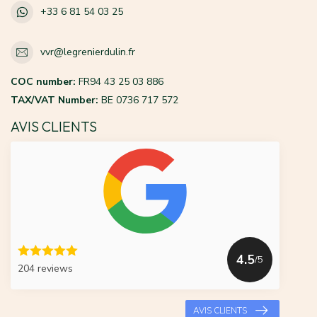
+33 6 81 54 03 25
vvr@legrenierdulin.fr
COC number:
FR94 43 25 03 886
TAX/VAT Number:
BE 0736 717 572
AVIS CLIENTS
4.5
/5
204 reviews
AVIS CLIENTS