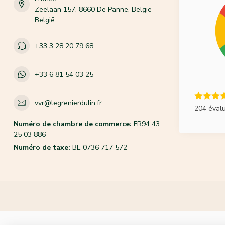
Zeelaan 157, 8660 De Panne, België
België
+33 3 28 20 79 68
+33 6 81 54 03 25
vvr@legrenierdulin.fr
204 éval
Numéro de chambre de commerce:
FR94 43
25 03 886
Numéro de taxe:
BE 0736 717 572