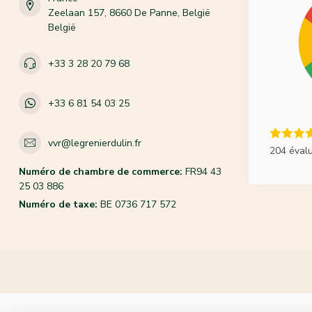
Zeelaan 157, 8660 De Panne, België
België
+33 3 28 20 79 68
+33 6 81 54 03 25
vvr@legrenierdulin.fr
204 éval
Numéro de chambre de commerce:
FR94 43
25 03 886
Numéro de taxe:
BE 0736 717 572