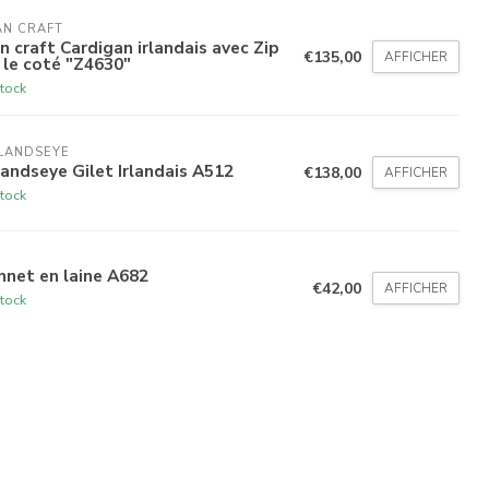
AN CRAFT
n craft Cardigan irlandais avec Zip
€135,00
AFFICHER
 le coté "Z4630"
tock
LANDSEYE
landseye Gilet Irlandais A512
€138,00
AFFICHER
tock
net en laine A682
€42,00
AFFICHER
tock