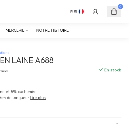
0
EUR
MERCERIE
NOTRE HISTOIRE
ations
EN LAINE A688
En stock
cluses
ine et 5% cachemire
0cm de longueur
Lire plus
.