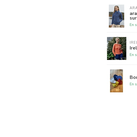
AR
ara
sur
En s
IRE
Ire
En s
Bon
En s