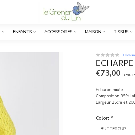
S
ENFANTS
ACCESSOIRES
MAISON
TISSUS
0 évalu
ECHARPE 
€73,00
Taxes in
Echarpe mixte
Composition 95% la
Largeur 25cm et 20
Color:
*