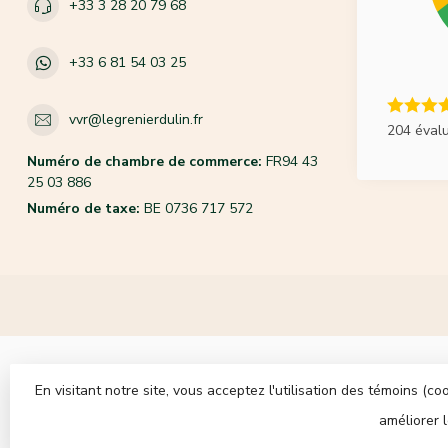
+33 3 28 20 79 68
+33 6 81 54 03 25
vvr@legrenierdulin.fr
204 éval
Numéro de chambre de commerce:
FR94 43
25 03 886
Numéro de taxe:
BE 0736 717 572
En visitant notre site, vous acceptez l'utilisation des témoins (
améliorer 
© Co