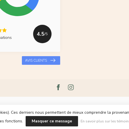
4.5
/5
uations
AVIS CLIENTS
cookies). Ces derniers nous permettent de mieux comprendre la provenance
les fonctions.
Masquer ce message
En savoir plus sur les témoin
pyright 2026 Le Grenier du Lin
- Powered by
Lightspeed
- Theme by
Dyvelop