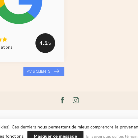
4.5
/5
uations
AVIS CLIENTS
cookies). Ces derniers nous permettent de mieux comprendre la provenance
les fonctions.
Masquer ce message
En savoir plus sur les témoin
pyright 2026 Le Grenier du Lin
- Powered by
Lightspeed
- Theme by
Dyvelop