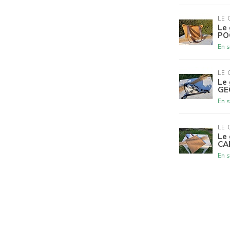
LE 
Le 
PO
En s
LE 
Le 
GE
En s
LE 
Le 
CA
En s