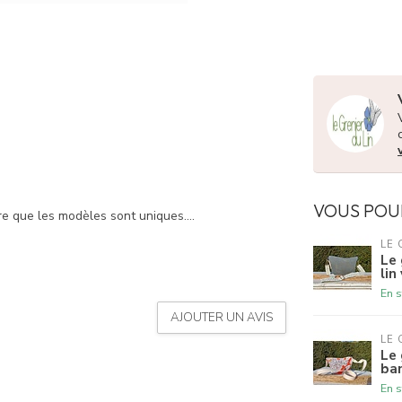
VOUS POU
e que les modèles sont uniques....
LE 
Le 
lin
En s
AJOUTER UN AVIS
LE 
Le 
ba
En s