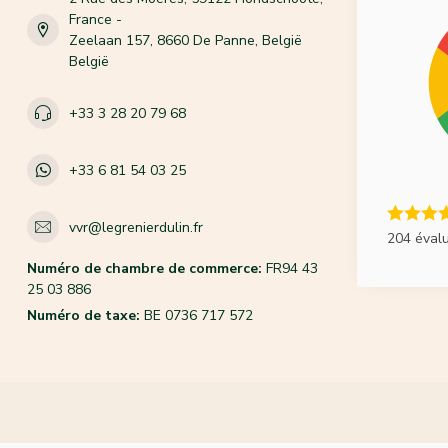
France -
Zeelaan 157, 8660 De Panne, België
België
+33 3 28 20 79 68
+33 6 81 54 03 25
vvr@legrenierdulin.fr
204 éval
Numéro de chambre de commerce:
FR94 43
25 03 886
Numéro de taxe:
BE 0736 717 572