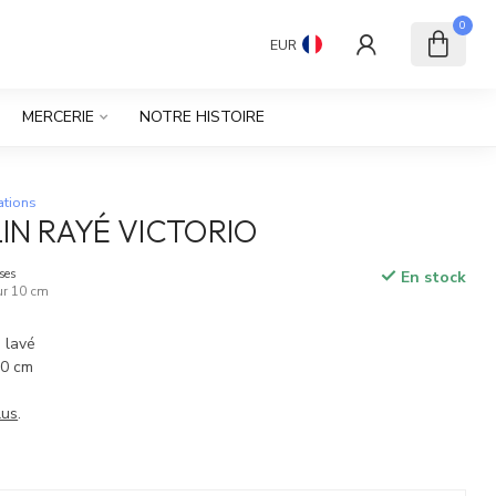
0
EUR
MERCERIE
NOTRE HISTOIRE
ations
LIN RAYÉ VICTORIO
ses
En stock
our 10 cm
n lavé
60 cm
lus
.