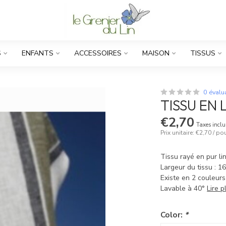
S
ENFANTS
ACCESSOIRES
MAISON
TISSUS
0 évalu
TISSU EN 
€2,70
Taxes inclu
Prix unitaire: €2,70 / p
Tissu rayé en pur li
Largeur du tissu : 1
Existe en 2 couleurs
Lavable à 40°
Lire p
Color:
*