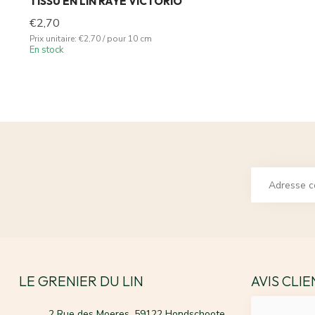
TISSU EN LIN RAYÉ VICTORIO
€2,70
Prix unitaire: €2,70 / pour 10 cm
En stock
LE GRENIER DU LIN
AVIS CLI
2 Rue des Moeres, 59122 Hondschoote,