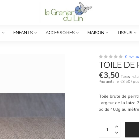
S
ENFANTS
ACCESSOIRES
MAISON
TISSUS
0 évalu
TOILE DE 
€3,50
Taxes inclu
Prix unitaire: €3,50 / p
Toile brute de peintr
Largeur de la laize
poids 400g au mètr