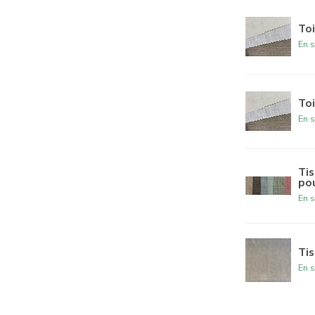
Toi
En s
Toi
En s
Tis
po
En s
Tis
En s