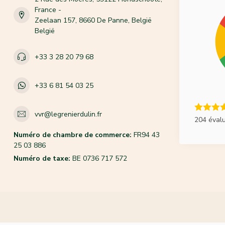
France -
Zeelaan 157, 8660 De Panne, België
België
+33 3 28 20 79 68
+33 6 81 54 03 25
vvr@legrenierdulin.fr
204 éval
Numéro de chambre de commerce:
FR94 43
25 03 886
Numéro de taxe:
BE 0736 717 572