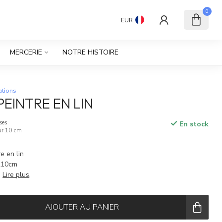
0
EUR
MERCERIE
NOTRE HISTOIRE
ations
PEINTRE EN LIN
ses
En stock
our 10 cm
e en lin
 210cm
e
Lire plus
.
AJOUTER AU PANIER