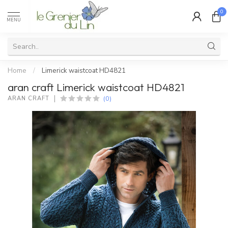
0
MENU
Home
/
Limerick waistcoat HD4821
aran craft Limerick waistcoat HD4821
(0)
ARAN CRAFT