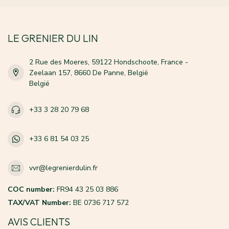
LE GRENIER DU LIN
2 Rue des Moeres, 59122 Hondschoote, France -
Zeelaan 157, 8660 De Panne, België
België
+33 3 28 20 79 68
+33 6 81 54 03 25
vvr@legrenierdulin.fr
COC number:
FR94 43 25 03 886
TAX/VAT Number:
BE 0736 717 572
AVIS CLIENTS