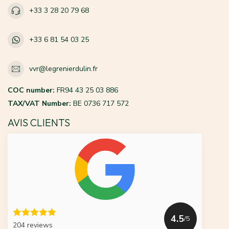
+33 3 28 20 79 68
+33 6 81 54 03 25
vvr@legrenierdulin.fr
COC number:
FR94 43 25 03 886
TAX/VAT Number:
BE 0736 717 572
AVIS CLIENTS
4.5
/5
204 reviews