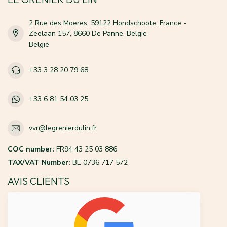
2 Rue des Moeres, 59122 Hondschoote, France -
Zeelaan 157, 8660 De Panne, België
België
+33 3 28 20 79 68
+33 6 81 54 03 25
vvr@legrenierdulin.fr
COC number:
FR94 43 25 03 886
TAX/VAT Number:
BE 0736 717 572
AVIS CLIENTS