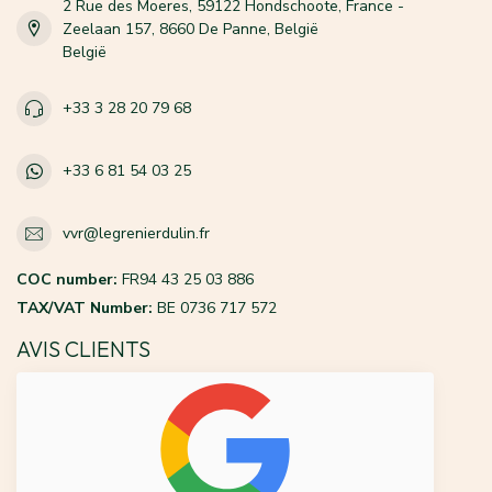
2 Rue des Moeres, 59122 Hondschoote, France -
Zeelaan 157, 8660 De Panne, België
België
+33 3 28 20 79 68
+33 6 81 54 03 25
vvr@legrenierdulin.fr
COC number:
FR94 43 25 03 886
TAX/VAT Number:
BE 0736 717 572
AVIS CLIENTS