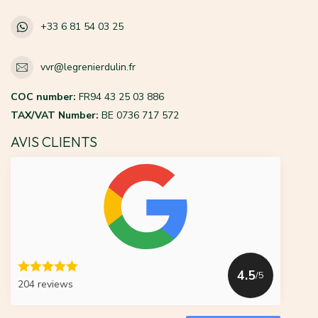
+33 6 81 54 03 25
vvr@legrenierdulin.fr
COC number:
FR94 43 25 03 886
TAX/VAT Number:
BE 0736 717 572
AVIS CLIENTS
4.5
/5
204 reviews