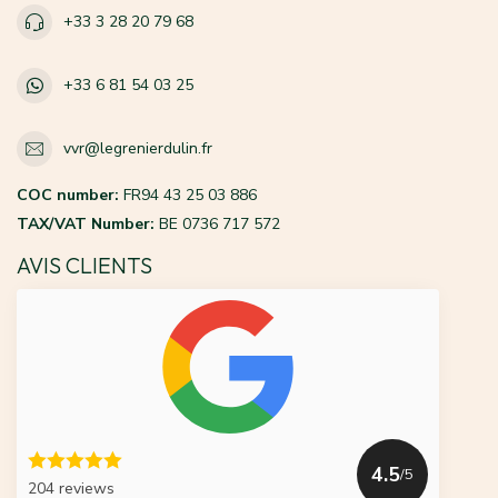
+33 3 28 20 79 68
+33 6 81 54 03 25
vvr@legrenierdulin.fr
COC number:
FR94 43 25 03 886
TAX/VAT Number:
BE 0736 717 572
AVIS CLIENTS
4.5
/5
204 reviews