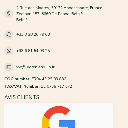
2 Rue des Moeres, 59122 Hondschoote, France -
Zeelaan 157, 8660 De Panne, België
België
+33 3 28 20 79 68
+33 6 81 54 03 25
vvr@legrenierdulin.fr
COC number:
FR94 43 25 03 886
TAX/VAT Number:
BE 0736 717 572
AVIS CLIENTS