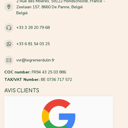
2 Rue des Moeres, 59122 Hondschoote, France -
Zeelaan 157, 8660 De Panne, België
België
+33 3 28 20 79 68
+33 6 81 54 03 25
vvr@legrenierdulin.fr
COC number:
FR94 43 25 03 886
TAX/VAT Number:
BE 0736 717 572
AVIS CLIENTS