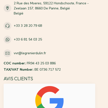
2 Rue des Moeres, 59122 Hondschoote, France -
Zeelaan 157, 8660 De Panne, België
België
+33 3 28 20 79 68
+33 6 81 54 03 25
vvr@legrenierdulin.fr
COC number:
FR94 43 25 03 886
TAX/VAT Number:
BE 0736 717 572
AVIS CLIENTS