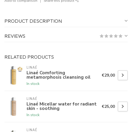
Add to comparison
Share this product
PRODUCT DESCRIPTION
REVIEWS
RELATED PRODUCTS
LINAÉ
Linaé Comforting
€29,00
metamorphosis cleansing oil
In stock
LINAÉ
Linaé Micellar water for radiant
€25,00
skin - soothing
In stock
LINAÉ