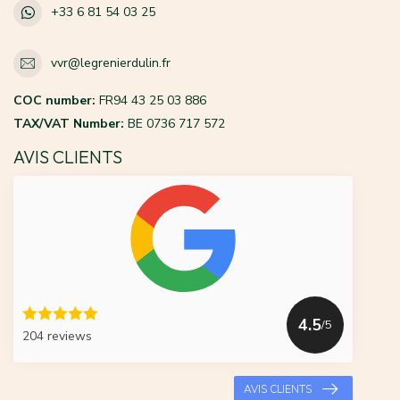
+33 6 81 54 03 25
vvr@legrenierdulin.fr
COC number:
FR94 43 25 03 886
TAX/VAT Number:
BE 0736 717 572
AVIS CLIENTS
4.5
/5
204 reviews
AVIS CLIENTS