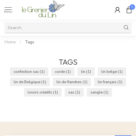
0
MENU
Home
/
Tags
TAGS
confection sac
(1)
corde
(1)
lin
(1)
lin belge
(1)
lin de Belgique
(1)
lin de flandres
(1)
lin français
(1)
loisirs créatifs
(1)
sac
(1)
sangle
(1)