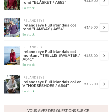
€149,00
rond "BLASKET / A653"
En stock
IRELANDSEYE
Irelandseye Pull irlandais col
€145,00
rond "LAMBAY / A654"
En stock
IRELANDSEYE
Irelandseye Pull irlandais col
montant "TRELLIS SWEATER /
€155,00
A641"
En stock
IRELANDSEYE
Irelandseye Pull irlandais col en
€155,00
V "HORSESHOES / A644"
En stock
VOUS AVEZ DES QUESTIONS SUR CE