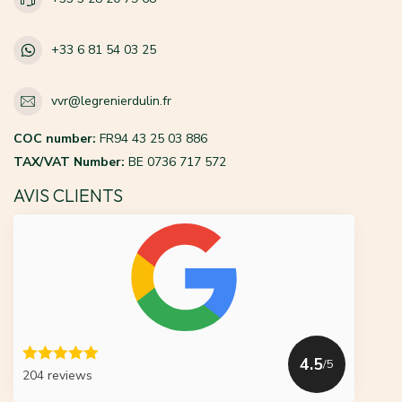
+33 6 81 54 03 25
vvr@legrenierdulin.fr
COC number:
FR94 43 25 03 886
TAX/VAT Number:
BE 0736 717 572
AVIS CLIENTS
4.5
/5
204 reviews