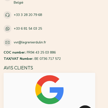
België
+33 3 28 20 79 68
+33 6 81 54 03 25
vvr@legrenierdulin.fr
COC number:
FR94 43 25 03 886
TAX/VAT Number:
BE 0736 717 572
AVIS CLIENTS