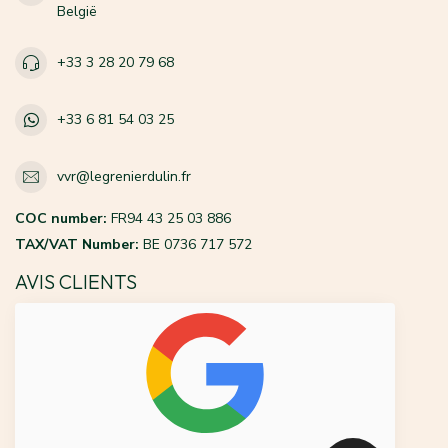
België
+33 3 28 20 79 68
+33 6 81 54 03 25
vvr@legrenierdulin.fr
COC number:
FR94 43 25 03 886
TAX/VAT Number:
BE 0736 717 572
AVIS CLIENTS