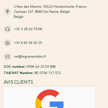
2 Rue des Moeres, 59122 Hondschoote, France -
Zeelaan 157, 8660 De Panne, België
België
+33 3 28 20 79 68
+33 6 81 54 03 25
vvr@legrenierdulin.fr
COC number:
FR94 43 25 03 886
TAX/VAT Number:
BE 0736 717 572
AVIS CLIENTS