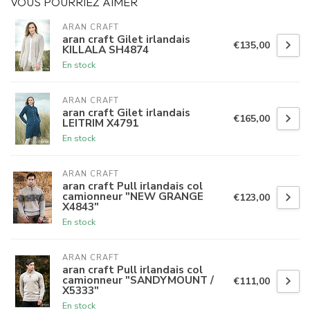
VOUS POURRIEZ AIMER
ARAN CRAFT
aran craft Gilet irlandais
€135,00
KILLALA SH4874
En stock
ARAN CRAFT
aran craft Gilet irlandais
€165,00
LEITRIM X4791
En stock
ARAN CRAFT
aran craft Pull irlandais col
camionneur "NEW GRANGE
€123,00
X4843"
En stock
ARAN CRAFT
aran craft Pull irlandais col
camionneur "SANDYMOUNT /
€111,00
X5333"
En stock