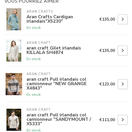
VOUS POURRIEZ AIMER
ARAN CRAFTS
Aran Crafts Cardigan
€135,00
irlandais"X5230"
En stock
ARAN CRAFT
aran craft Gilet irlandais
€135,00
KILLALA SH4874
En stock
ARAN CRAFT
aran craft Pull irlandais col
camionneur "NEW GRANGE
€123,00
X4843"
En stock
ARAN CRAFT
aran craft Pull irlandais col
camionneur "SANDYMOUNT /
€111,00
X5333"
En stock