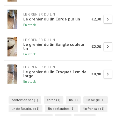
LE GRENIER DU LIN
Le grenier du lin Corde pur lin
€2,30
En stock
LE GRENIER DU LIN
Le grenier du lin Sangle couleur
€2,20
lin
En stock
LE GRENIER DU LIN
Le grenier du lin Croquet 1cm de
€0,90
large
En stock
confection sac
(1)
corde
(1)
lin
(1)
lin belge
(1)
lin de Belgique
(1)
lin de flandres
(1)
lin français
(1)