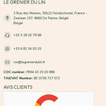
LE GRENIER DU LIN
2 Rue des Moeres, 59122 Hondschoote, France -
Zeelaan 157, 8660 De Panne, België
België
+33 3 28 20 79 68
+33 6 81 54 03 25
vvr@legrenierdulin.fr
COC number:
FR94 43 25 03 886
TAX/VAT Number:
BE 0736 717 572
AVIS CLIENTS