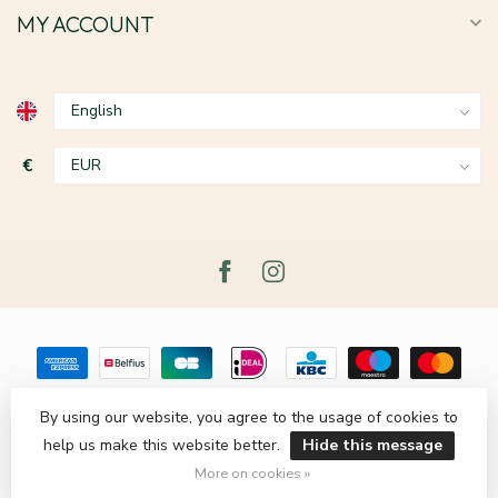
MY ACCOUNT
€
By using our website, you agree to the usage of cookies to
help us make this website better.
Hide this message
© Copyright 2026 Le Grenier du Lin
- Powered by
Lightspeed
-
Theme by
Dyvelopment
More on cookies »