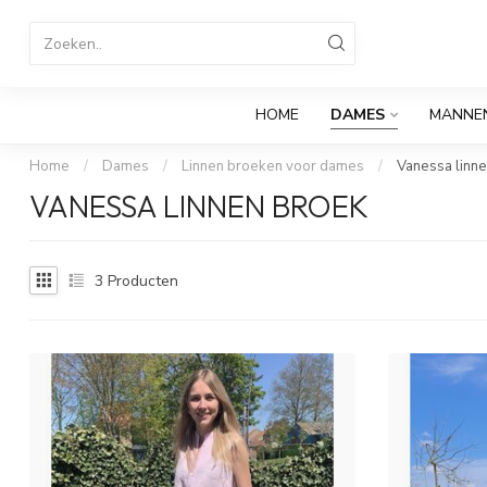
HOME
DAMES
MANNE
Home
/
Dames
/
Linnen broeken voor dames
/
Vanessa linn
VANESSA LINNEN BROEK
3
Producten