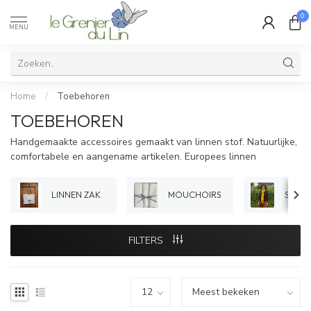
0
MENU
Home
/
Toebehoren
TOEBEHOREN
Handgemaakte accessoires gemaakt van linnen stof. Natuurlijke,
comfortabele en aangename artikelen. Europees linnen
LINNEN ZAK
MOUCHOIRS
SJAAL
FILTERS