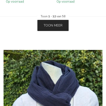
Op voorraad
Op voorraad
Toon
1
-
12
van 58
TOON MEER