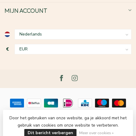
MIJN ACCOUNT
€
Door het gebruiken van onze website, ga je akkoord met het
gebruik van cookies om onze website te verbeteren.
© Copyright 2026 Le Grenier du Lin
- Powered by
Lightspeed
-
Lightspeed design
by
Dyvelopment
Dit bericht verbergen
Meer over cookies »