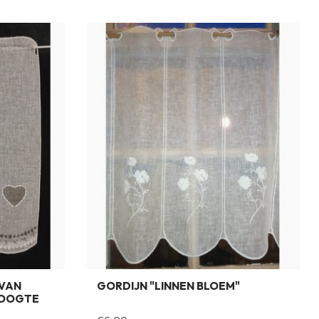
 VAN
GORDIJN "LINNEN BLOEM"
HOOGTE