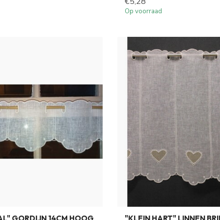
€5,28
Op voorraad
AL" GORDIJN 14CM HOOG
"KLEIN HART" LINNEN BRI