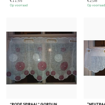
€11,55
€2,08
Op voorraad
Op voorraad
“RODE SPIRAAL” GORDIJN
"NEUTRA