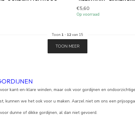
€5,60
Op voorraad
Toon
1
-
12
van 15
TOON MEER
GORDIJNEN
 voor kant-en-klare winden, maar ook voor gordijnen en ondoorzichtige
st, kunnen we het ook voor u maken. Aarzel niet om ons een prijsopga
voor dunne of dikke gordijnen, al dan niet gevoerd.