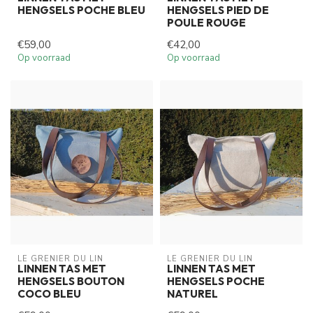
HENGSELS POCHE BLEU
HENGSELS PIED DE
POULE ROUGE
€59,00
€42,00
Op voorraad
Op voorraad
LE GRENIER DU LIN
LE GRENIER DU LIN
LINNEN TAS MET
LINNEN TAS MET
HENGSELS BOUTON
HENGSELS POCHE
COCO BLEU
NATUREL