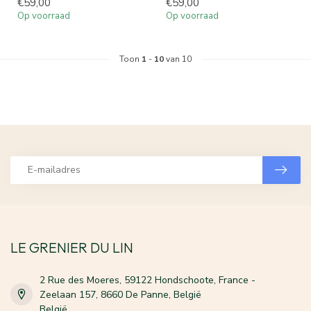
€59,00
€59,00
Op voorraad
Op voorraad
Toon
1
-
10
van 10
LE GRENIER DU LIN
2 Rue des Moeres, 59122 Hondschoote, France -
Zeelaan 157, 8660 De Panne, België
België