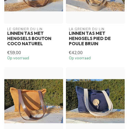
LE GRENIER DU LIN
LA GRENIER DU LIN
LINNEN TAS MET
LINNEN TAS MET
HENGSELS BOUTON
HENGSELS PIED DE
COCO NATUREL
POULE BRUIN
€59,00
€42,00
Op voorraad
Op voorraad