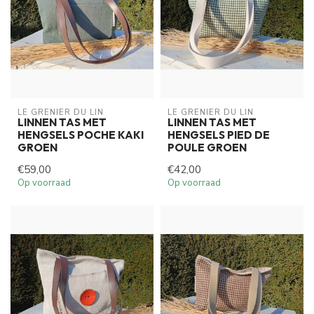
LE GRENIER DU LIN
LE GRENIER DU LIN
LINNEN TAS MET
LINNEN TAS MET
HENGSELS POCHE KAKI
HENGSELS PIED DE
GROEN
POULE GROEN
€59,00
€42,00
Op voorraad
Op voorraad