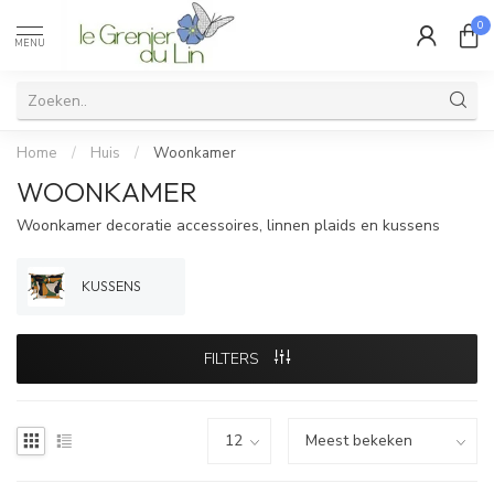
0
MENU
Home
/
Huis
/
Woonkamer
WOONKAMER
Woonkamer decoratie accessoires, linnen plaids en kussens
KUSSENS
FILTERS