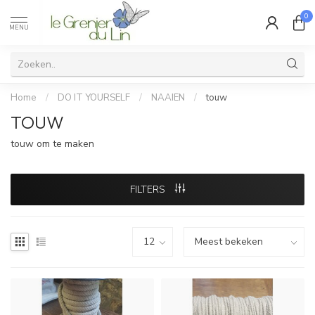
0
MENU
Home
/
DO IT YOURSELF
/
NAAIEN
/
touw
TOUW
touw om te maken
FILTERS