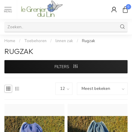
0
MENU
Home
/
Toebehoren
/
linnen zak
/
Rugzak
RUGZAK
FILTERS