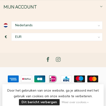
MIJN ACCOUNT
€
Door het gebruiken van onze website, ga je akkoord met het
gebruik van cookies om onze website te verbeteren.
© Copyright 2026 Le Grenier du Lin
- Powered by
Lightspeed
-
Lightspeed design
by
Dyvelopment
Dit bericht verbergen
Meer over cookies »