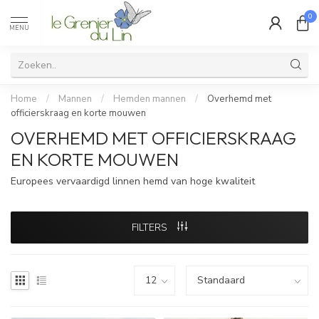
0
MENU
Home
/
Mannen
/
Hemden mannen
/
Overhemd met
officierskraag en korte mouwen
OVERHEMD MET OFFICIERSKRAAG
EN KORTE MOUWEN
Europees vervaardigd linnen hemd van hoge kwaliteit
FILTERS