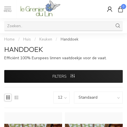
0
MENU
Home
/
Huis
/
Keuken
/
Handdoek
HANDDOEK
Efficiënt 100% Europees linnen vaatdoekje voor de vaat.
FILTERS