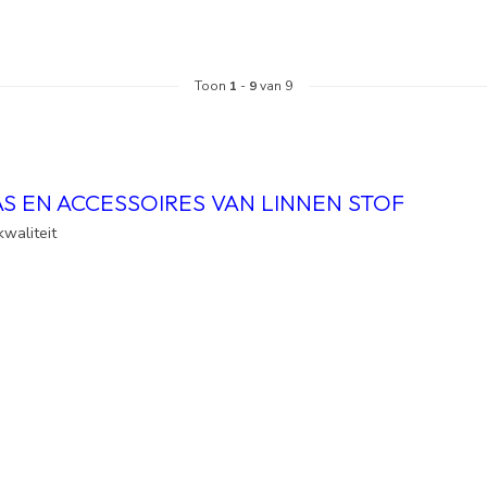
Toon
1
-
9
van 9
AS EN ACCESSOIRES VAN LINNEN STOF
waliteit