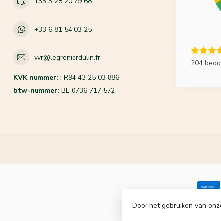
+33 3 28 20 79 68
+33 6 81 54 03 25
vvr@legrenierdulin.fr
204 beoo
KVK nummer:
FR94 43 25 03 886
btw-nummer:
BE 0736 717 572
Door het gebruiken van onz
© Copyrigh