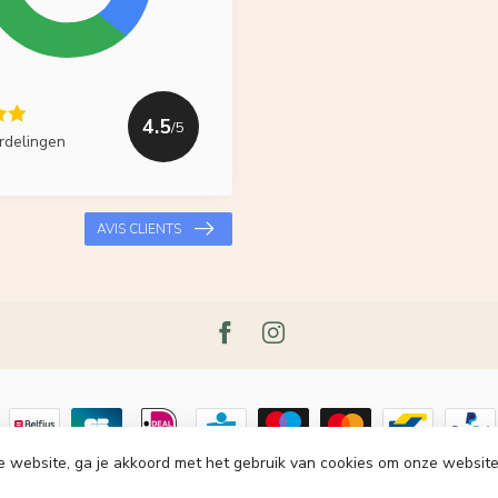
4.5
/5
rdelingen
AVIS CLIENTS
e website, ga je akkoord met het gebruik van cookies om onze website
t 2026 Le Grenier du Lin
- Powered by
Lightspeed
-
Lightspeed design
by
Dy