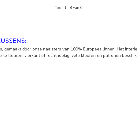
Toon
1
-
6
van 6
KUSSENS:
s, gemaakt door onze naaisters van 100% Europees linnen. Het interie
 te fleuren, vierkant of rechthoekig, vele kleuren en patronen beschik