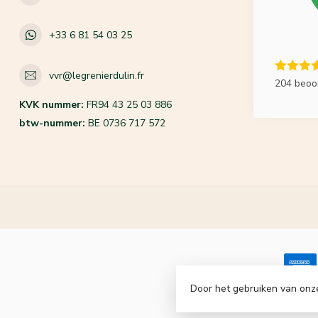
+33 6 81 54 03 25
vvr@legrenierdulin.fr
204 beoo
KVK nummer:
FR94 43 25 03 886
btw-nummer:
BE 0736 717 572
Door het gebruiken van onz
© Copyrigh