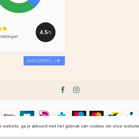
4.5
/5
rdelingen
AVIS CLIENTS
e website, ga je akkoord met het gebruik van cookies om onze website
t 2026 Le Grenier du Lin
- Powered by
Lightspeed
-
Lightspeed design
by
Dy