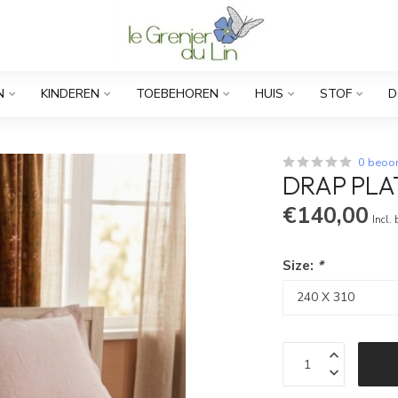
N
KINDEREN
TOEBEHOREN
HUIS
STOF
D
0 beoo
DRAP PLA
€140,00
Incl.
Size:
*