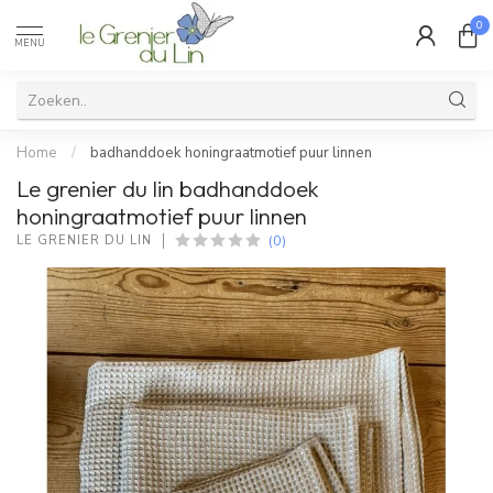
0
MENU
Home
/
badhanddoek honingraatmotief puur linnen
Le grenier du lin badhanddoek
honingraatmotief puur linnen
(0)
LE GRENIER DU LIN