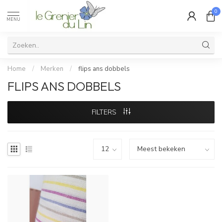
0
MENU
Home
/
Merken
/
flips ans dobbels
FLIPS ANS DOBBELS
FILTERS